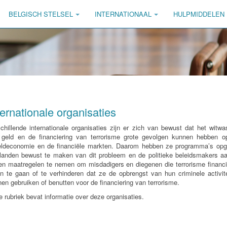
BELGISCH STELSEL
INTERNATIONAAL
HULPMIDDELEN
ternationale organisaties
chillende internationale organisaties zijn er zich van bewust dat het witw
 geld en de financiering van terrorisme grote gevolgen kunnen hebben o
eldeconomie en de financiële markten. Daarom hebben ze programma’s opg
landen bewust te maken van dit probleem en de politieke beleidsmakers aa
en maatregelen te nemen om misdadigers en diegenen die terrorisme financ
n te gaan of te verhinderen dat ze de opbrengst van hun criminele activit
en gebruiken of benutten voor de financiering van terrorisme.
 rubriek bevat informatie over deze organisaties.