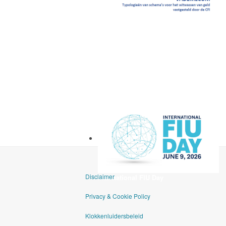
Vademecum
Disclaimer
International FIU Day
Privacy & Cookie Policy
Klokkenluidersbeleid