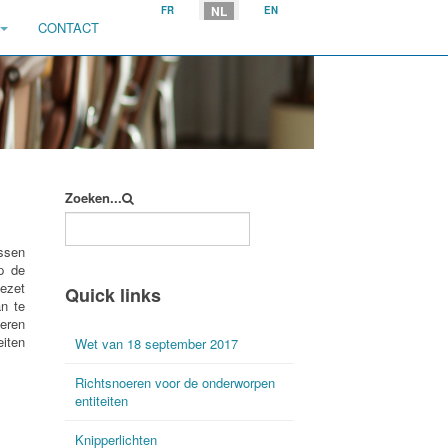
Selecteer uw taal
NL
FR
EN
CONTACT
Zoeken...
assen
p de
ezet
Quick links
n te
ieren
eiten
Wet van 18 september 2017
Richtsnoeren voor de onderworpen
entiteiten
Knipperlichten