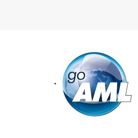
goAML