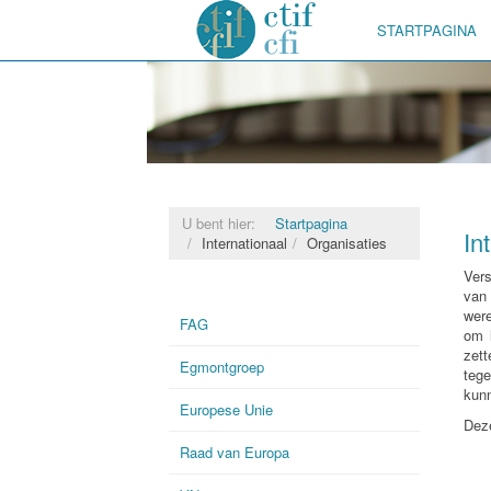
STARTPAGINA
U bent hier:
Startpagina
In
Internationaal
Organisaties
Vers
van
wer
FAG
om 
zett
Egmontgroep
tege
kunn
Europese Unie
Deze
Raad van Europa