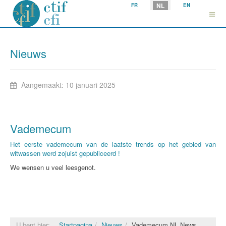
Selecteer uw taal
NL
FR
EN
Nieuws
Aangemaakt: 10 januari 2025
Vademecum
Het eerste vademecum van de laatste trends op het gebied van
witwassen werd zojuist gepubliceerd !
We wensen u veel leesgenot.
U bent hier:
Startpagina
Nieuws
Vademecum NL News