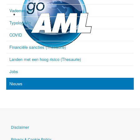
Vademecum
Typologieën
COVID
Financiële sancties (Thesaurie)
goAML
Landen met een hoog risico (Thesaurie)
Jobs
Nieuws
Disclaimer
Privacy & Cookie Policy