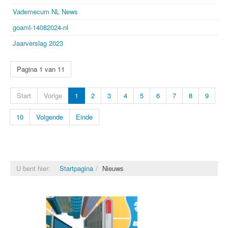
Vademecum NL News
goaml-14082024-nl
Jaarverslag 2023
Pagina 1 van 11
Start
Vorige
1
2
3
4
5
6
7
8
9
10
Volgende
Einde
U bent hier:
Startpagina
Nieuws