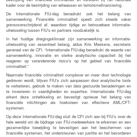
kader voor de bestrijding van witwassen en terrorismefinanciering.
De Internationale FIU-dag benadrukt ook het belang van
samenwerking. Financiële criminaliteit speelt zich steeds vaker
grensoverschrijdend af, waardoor tijdige en betrouwbare informatie-
uitwisseling tussen FIU’s en partners noodzakelijk is.
In het huidige dreigingsklimaat zijn samenwerking en informatie-
uitwisseling van essentieel belang, aldus Kris Meskens, secretaris
generaal van de CFI. “Internationale FIU-dag benadrukt de waarde van
samenwerking, innovatie en sterke analytische capaciteit bij het
reageren op veranderende risico’s op het gebied van financiële
criminaliteit.”
Naarmate financiële criminaliteit complexer en meer door technologie
gedreven wordt, blijven FIU’s zich aanpassen door analytische tools
te verbeteren, gebruik te maken van data gestuurde benaderingen en
te investeren in vaardigheden en expertise. Internationale FIU-dag
erkent deze ontwikkeling en bevestigt opnieuw het belang van
financiële inlichtingen als hoeksteen van effectieve AML/CFT-
systemen.
Op deze Internationale FIU-dag sluit de CFI zich aan bij FIU’s over de
hele wereld om de bijdrage van FIU-medewerkers te erkennen en een
gezamenlijke toewijding te bevestigen aan het beschermen van
financiële systemen, het ondersteunen van justitie en het bevorderen