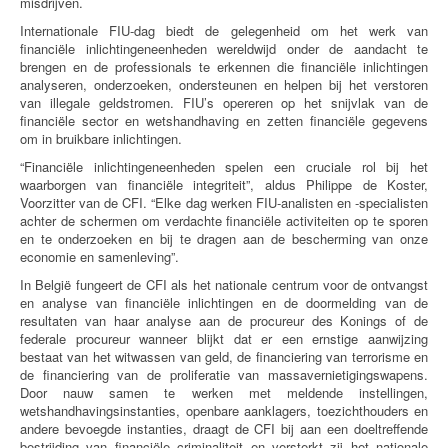
misdrijven.
Internationale FIU-dag biedt de gelegenheid om het werk van
financiële inlichtingeneenheden wereldwijd onder de aandacht te
brengen en de professionals te erkennen die financiële inlichtingen
analyseren, onderzoeken, ondersteunen en helpen bij het verstoren
van illegale geldstromen. FIU’s opereren op het snijvlak van de
financiële sector en wetshandhaving en zetten financiële gegevens
om in bruikbare inlichtingen.
“Financiële inlichtingeneenheden spelen een cruciale rol bij het
waarborgen van financiële integriteit”, aldus Philippe de Koster,
Voorzitter van de CFI. “Elke dag werken FIU-analisten en -specialisten
achter de schermen om verdachte financiële activiteiten op te sporen
en te onderzoeken en bij te dragen aan de bescherming van onze
economie en samenleving”.
In België fungeert de CFI als het nationale centrum voor de ontvangst
en analyse van financiële inlichtingen en de doormelding van de
resultaten van haar analyse aan de procureur des Konings of de
federale procureur wanneer blijkt dat er een ernstige aanwijzing
bestaat van het witwassen van geld, de financiering van terrorisme en
de financiering van de proliferatie van massavernietigingswapens.
Door nauw samen te werken met meldende instellingen,
wetshandhavingsinstanties, openbare aanklagers, toezichthouders en
andere bevoegde instanties, draagt de CFI bij aan een doeltreffende
bestrijding van financiële criminaliteit en versterkt zij het nationale