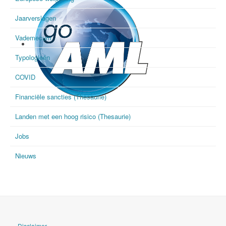
Jaarverslagen
Vademecum
Typologieën
COVID
Financiële sancties (Thesaurie)
goAML
Landen met een hoog risico (Thesaurie)
Jobs
Nieuws
Disclaimer