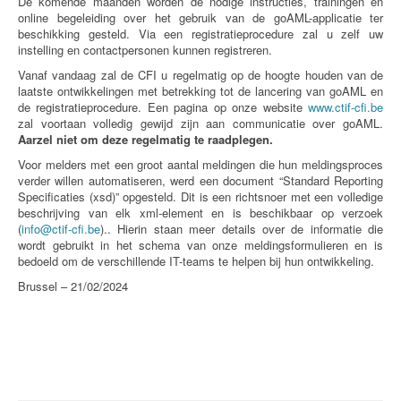
De komende maanden worden de nodige instructies, trainingen en
online begeleiding over het gebruik van de goAML-applicatie ter
beschikking gesteld. Via een registratieprocedure zal u zelf uw
instelling en contactpersonen kunnen registreren.
Vanaf vandaag zal de CFI u regelmatig op de hoogte houden van de
laatste ontwikkelingen met betrekking tot de lancering van goAML en
de registratieprocedure. Een pagina op onze website
www.ctif-cfi.be
zal voortaan volledig gewijd zijn aan communicatie over goAML.
Aarzel niet om deze regelmatig te raadplegen.
Voor melders met een groot aantal meldingen die hun meldingsproces
verder willen automatiseren, werd een document “Standard Reporting
Specificaties (xsd)” opgesteld. Dit is een richtsnoer met een volledige
beschrijving van elk xml-element en is beschikbaar op verzoek
(
info@ctif-cfi.be
).. Hierin staan meer details over de informatie die
wordt gebruikt in het schema van onze meldingsformulieren en is
bedoeld om de verschillende IT-teams te helpen bij hun ontwikkeling.
Brussel – 21/02/2024