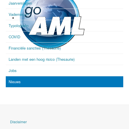
Jaarverslagen
Vademecum
Typologieën
COVID
Financiële sancties (Thesaurie)
goAML
Landen met een hoog risico (Thesaurie)
Jobs
Nieuws
Disclaimer