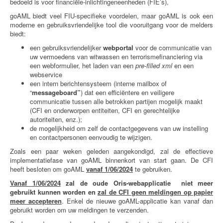
bedoeld is voor financiële-inlichtingeneenheden (FIE’s),
goAML biedt veel FIU-specifieke voordelen, maar goAML is ook een
moderne en gebruiksvriendelijke tool die vooruitgang voor de melders
biedt:
een gebruiksvriendelijker
webportal
voor de communicatie van
uw vermoedens van witwassen en terrorismefinanciering via
een webformulier, het laden van een
pre-filled xml
en een
webservice
een intern berichtensysteem (interne mailbox of
“
messageboard”
) dat een efficiëntere en veiligere
communicatie tussen alle betrokken partijen mogelijk maakt
(CFI en onderworpen entiteiten, CFI en gerechtelijke
autoriteiten, enz.);
de mogelijkheid om zelf de contactgegevens van uw instelling
en contactpersonen eenvoudig te wijzigen.
Zoals een paar weken geleden aangekondigd, zal de effectieve
implementatiefase van goAML binnenkort van start gaan. De CFI
heeft besloten om goAML
vanaf 1/06/2024
te gebruiken.
Vanaf 1/06/2024
zal de oude Oris-webapplicatie niet meer
gebruikt kunnen worden en
zal de CFI
geen meldingen op papier
meer accepteren
. Enkel de nieuwe goAML-applicatie kan vanaf dan
gebruikt worden om uw meldingen te verzenden.